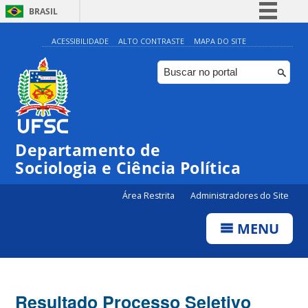
BRASIL
Simplifique!
ACESSIBILIDADE
ALTO CONTRASTE
MAPA DO SITE
Comunica BR
Participe
Acesso à informação
Legislação
Departamento de
Canais
Sociologia e Ciência Política
Área Restrita
Administradores do Site
MENU
Resultado Processo Seletivo