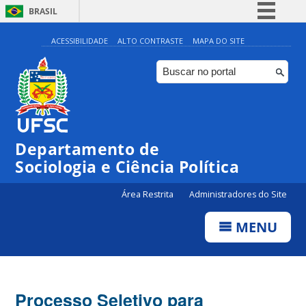
BRASIL
Simplifique!
ACESSIBILIDADE
ALTO CONTRASTE
MAPA DO SITE
Comunica BR
Participe
Acesso à informação
Legislação
Departamento de
Canais
Sociologia e Ciência Política
Área Restrita
Administradores do Site
MENU
Processo Seletivo para