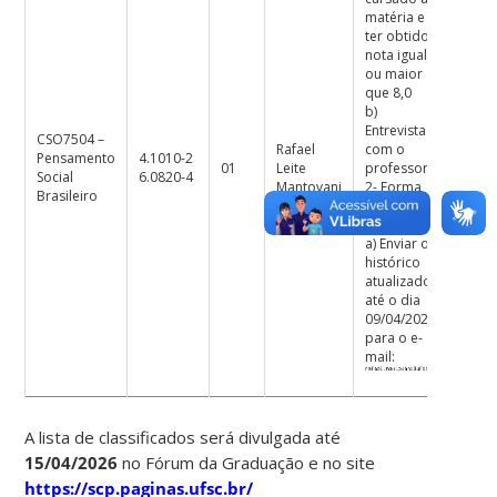
matéria e
ter obtido
nota igual
ou maior
que 8,0
b)
Entrevista
CSO7504 –
Rafael
com o
Pensamento
4.1010-2
01
Leite
professor.
Social
6.0820-4
Mantovani
2- Forma
Brasileiro
de
inscrição:
a) Enviar o
histórico
atualizado,
até o dia
09/04/2026,
para o e-
mail:
A lista de classificados será divulgada até
15/04/2026
no Fórum da Graduação e no site
https://scp.paginas.ufsc.br/