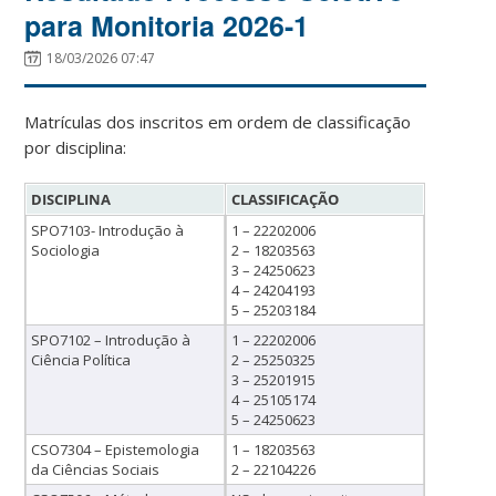
para Monitoria 2026-1
18/03/2026 07:47
Matrículas dos inscritos em ordem de classificação
por disciplina:
DISCIPLINA
CLASSIFICAÇÃO
SPO7103- Introdução à
1 – 22202006
Sociologia
2 – 18203563
3 – 24250623
4 – 24204193
5 – 25203184
SPO7102 – Introdução à
1 – 22202006
Ciência Política
2 – 25250325
3 – 25201915
4 – 25105174
5 – 24250623
CSO7304 – Epistemologia
1 – 18203563
da Ciências Sociais
2 – 22104226