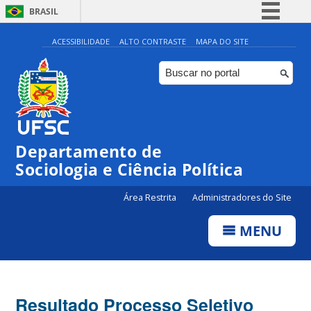
BRASIL
Simplifique!
ACESSIBILIDADE
ALTO CONTRASTE
MAPA DO SITE
Comunica BR
Participe
Acesso à informação
Legislação
Departamento de
Canais
Sociologia e Ciência Política
Área Restrita
Administradores do Site
MENU
Resultado Processo Seletivo