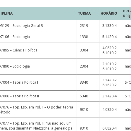
PRÉ-
CIPLINA
TURMA
HORÁRIO
REQ
5129 – Sociologia Geral B
2319
3.1330-4
nã
7106 – Sociologia
1338
5.1420-4
nã
4.0820-2
7895 – Ciência Política
3304
nã
6.1010-2
2.1010-2
7890 – Sociologia
2304
nã
6.1010-2
3.1420-2
7004 – Teoria Política I
3340
SP
6.1620-2
7006 – Teoria Política II
5340
3.1420-4
SP
7076 – Tóp. Esp. em Pol. II – O poder: teoria
9310
4.0820-4
nã
método
7077 – Tóp. Esp. em Pol. III: “Eu não sou um
em, sou dinamite”: Nietzsche, a genealogia
9310
6.0820-4
nã