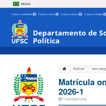
BRASIL
Ir para o conteúdo
1
Ir para o menu
2
Ir para a busca
3
Ir para o rodapé
4
Departamento de Soc
Política
Notícias
Sem categ
Matrícula on
2026-1
17/03/2026 16:56