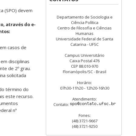
tica (SPO) devem
Departamento de Sociologia e
Ciência Política
o, através do e-
Centro de Filosofia e Ciências
ntos:
Humanas
Universidade Federal de Santa
Catarina - UFSC
 em casos de
Campus Universitário
Caixa Postal 476
em disciplinas
CEP 88.010-970
nte de 2º grau.
Florianópolis/SC - Brasil
na solicitada
Horário:
07h30-11h20 - 12h20-16h30
 do término do
is este recurso.
Atendimento:
cumentos
Contato:
deral nº
Fones:
(48) 3721-9667
(48) 3721-9250