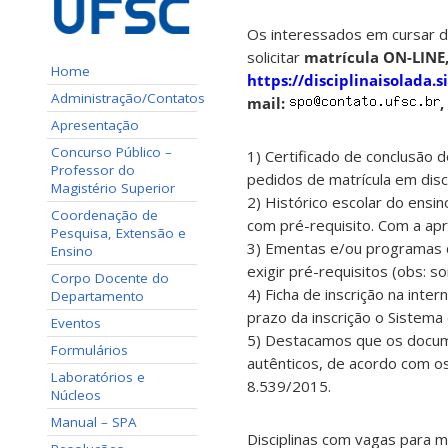
Os interessados em cursar di
solicitar
matrícula ON-LINE, 
Home
https://disciplinaisolada.s
Administração/Contatos
mail:
,
Apresentação
Concurso Público –
1) Certificado de conclusão
Professor do
pedidos de matrícula em disci
Magistério Superior
2) Histórico escolar do ensi
Coordenação de
com pré-requisito. Com a apr
Pesquisa, Extensão e
3) Ementas e/ou programas das
Ensino
exigir pré-requisitos (obs: s
Corpo Docente do
4) Ficha de inscrição na inte
Departamento
prazo da inscrição o Sistema
Eventos
5) Destacamos que os docum
Formulários
autênticos, de acordo com o
Laboratórios e
8.539/2015.
Núcleos
Manual – SPA
Disciplinas com vagas para ma