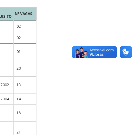
Nº VAGAS
UISITO
o
02
o
02
o
01
o
20
O7002
13
O7004
14
o
18
o
21