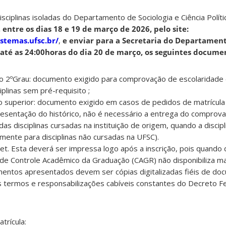
sciplinas isoladas do Departamento de Sociologia e Ciência Polí
entre os dias 18 e 19 de março de 2026, pelo site:
istemas.ufsc.br/
,
e enviar para a Secretaria do Departament
 até as 24:00horas do dia 20 de março, os seguintes docume
 do 2ºGrau: documento exigido para comprovação de escolaridade
plinas sem pré-requisito ;
no superior: documento exigido em casos de pedidos de matrícula 
esentação do histórico, não é necessário a entrega do comprova
 disciplinas cursadas na instituição de origem, quando a discipli
omente para disciplinas não cursadas na UFSC).
rnet. Esta deverá ser impressa logo após a inscrição, pois quando
 de Controle Acadêmico da Graduação (CAGR) não disponibiliza ma
entos apresentados devem ser cópias digitalizadas fiéis de do
s termos e responsabilizações cabíveis constantes do Decreto Fe
trícula: