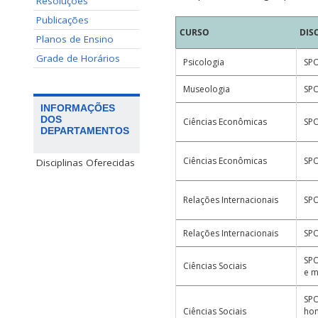
Resoluções
Publicações
CURSO
DIS
Planos de Ensino
Grade de Horários
Psicologia
SPO
Museologia
SPO
INFORMAÇÕES
DOS
Ciências Econômicas
SPO
DEPARTAMENTOS
Ciências Econômicas
SPO
Disciplinas Oferecidas
Relações Internacionais
SPO
Relações Internacionais
SPO
SPO
Ciências Sociais
e 
SPO
Ciências Sociais
hom